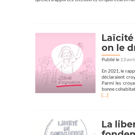
Laïcité
on le d
Publié le
13 avri
En 2021, le rapp
déclaraient croy
Parmi les croyan
bonne cohabitati
[…]
La libe
fondem