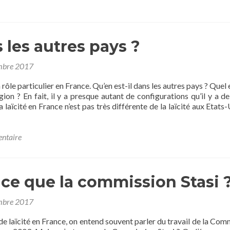
plus
surEn
France,
la
 les autres pays ?
laïcité
a
une
mbre 2017
histoire
particulière…
n rôle particulier en France. Qu’en est-il dans les autres pays ? Quel 
igion ? En fait, il y a presque autant de configurations qu’il y a de
 laïcité en France n’est pas très différente de la laïcité aux Etats-U
entaire
-ce que la commission Stasi 
mbre 2017
e laïcité en France, on entend souvent parler du travail de la Com