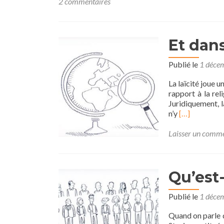
2 commentaires
Et dans
Publié le
1 déce
La laïcité joue u
rapport à la rel
Juridiquement, la
En
n’y
[…]
savoir
plus
Laisser un comm
surEt
dans
les
Qu’est
autres
pays
?
Publié le
1 déce
Quand on parle d