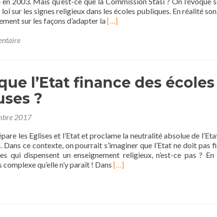
ée en 2003. Mais qu’est-ce que la Commission Stasi ? On l’évoque 
 loi sur les signes religieux dans les écoles publiques. En réalité son
En
gement sur les façons d’adapter la
[…]
savoir
plus
entaire
surQu’est-
ce
que
que l’Etat finance des écoles
la
commission
uses ?
Stasi
?
mbre 2017
pare les Eglises et l’Etat et proclame la neutralité absolue de l’Eta
on. Dans ce contexte, on pourrait s’imaginer que l’Etat ne doit pas f
ées qui dispensent un enseignement religieux, n’est-ce pas ? En f
En
s complexe qu’elle n’y paraît ! Dans
[…]
savoir
plus
surEst-
ce
que