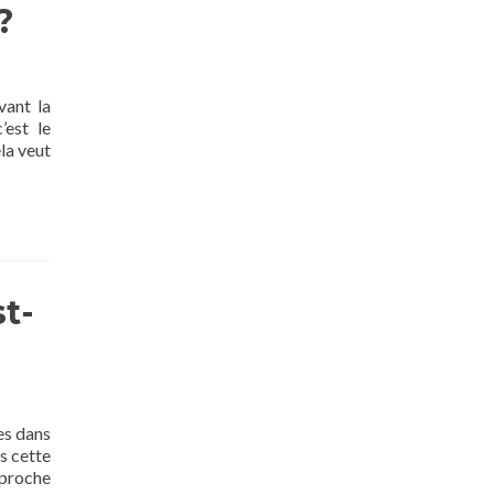
?
vant la
’est le
ela veut
st-
es dans
ns cette
pproche