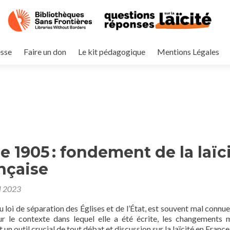
esse
Faire un don
Le kit pédagogique
Mentions Légales
de 1905 : fondement de la laïc
ançaise
l 2023
u loi de séparation des Églises et de l’État, est souvent mal connue
ur le contexte dans lequel elle a été écrite, les changements 
 un outil crucial de tout débat et discussion sur la laïcité en France