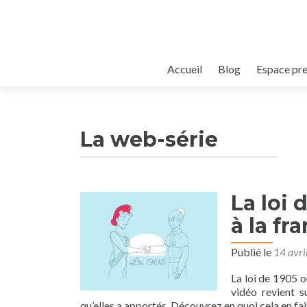
Aller
Accueil
Blog
Espace pr
au
contenu
principal
La web-série
La loi 
Navigation
à la fr
des
articles
Publié le
14 avri
La loi de 1905 o
vidéo revient s
qu’elles a apportés. Découvrez en quoi cela en fait