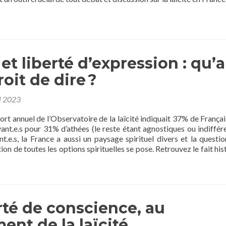
 et liberté d’expression : qu’a
roit de dire ?
l 2023
ort annuel de l’Observatoire de la laïcité indiquait 37% de Français
ant.e.s pour 31% d’athées (le reste étant agnostiques ou indifféren
t.e.s, la France a aussi un paysage spirituel divers et la questio
on de toutes les options spirituelles se pose. Retrouvez le fait his
rté de conscience, au
ent de la laïcité