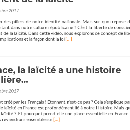
mbre 2017
’un des piliers de notre identité nationale. Mais sur quoi repose 
rtant dans notre culture républicaine ? C’est la liberté de conscie
 de la laïcité. Dans cette vidéo, nous explorons ce concept de lib
En
mplications et la façon dont la loi
[…]
savoir
plus
surLa
liberté
ce, la laïcité a une histoire
de
conscience,
ulière…
au
fondement
mbre 2017
de
la
t créé par les Français ! Etonnant, n’est-ce pas ? Cela s’explique par
laïcité
de laïcité en France est profondément lié à notre Histoire. Mais qu
 laïcité ? Et pourquoi prend-elle une place essentielle en France
En
us reviendrons ensemble sur
[…]
savoir