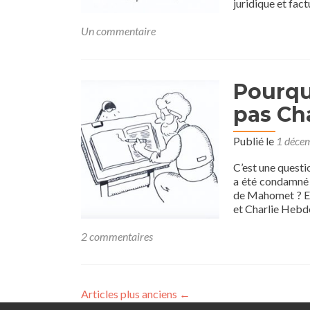
juridique et fact
Un commentaire
Pourqu
pas Ch
Publié le
1 déce
C’est une questi
a été condamné 
de Mahomet ? Es
et Charlie Hebdo
2 commentaires
Articles plus anciens
←