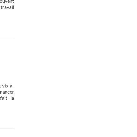
souvent
 travail
t vis-à-
inancer
ait, la