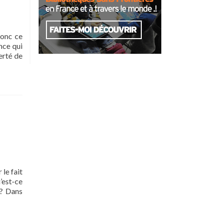
qu’a-
t-
on
le
donc ce
droit
nce qui
de
erté de
dire ?
 le fait
’est-ce
 ? Dans