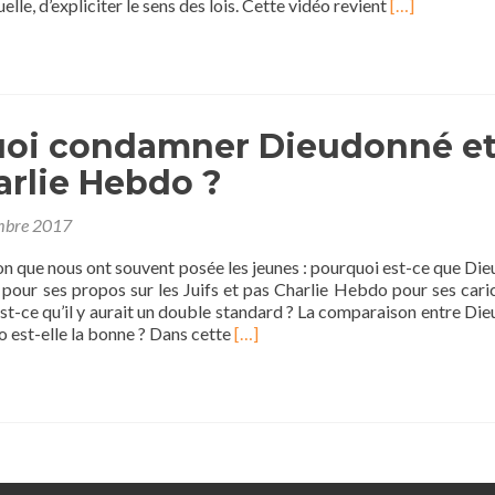
En
uelle, d’expliciter le sens des lois. Cette vidéo revient
[…]
savoir
plus
surPourquoi
le
port
oi condamner Dieudonné e
du
voile
arlie Hebdo ?
intégral
est-
mbre 2017
il
interdit
on que nous ont souvent posée les jeunes : pourquoi est-ce que Di
?
pour ses propos sur les Juifs et pas Charlie Hebdo pour ses cari
t-ce qu’il y aurait un double standard ? La comparaison entre Di
En
 est-elle la bonne ? Dans cette
[…]
savoir
plus
surPourquoi
condamner
Dieudonné
et
pas