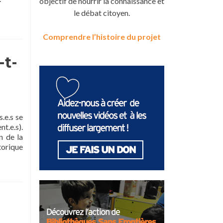
objectif de nourrir la connaissance et
le débat citoyen.
Comprendre l’histoire du projet
-t-
.e.s se
t.e.s).
n de la
En
torique
savoir
plus
surLaïcité
et
liberté
d’expression
: