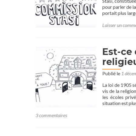
Stasi, constitu
pour parler de la
portait plus lar
Laisser un comm
Est-ce 
religie
Publié le
1 déce
La loi de 1905 sé
vis de la religi
les écoles priv
situation est plu
3 commentaires