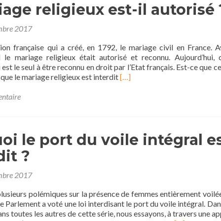
age religieux est-il autorisé 
l’Etat
finance
des
mbre 2017
écoles
religieuses
tion française qui a créé, en 1792, le mariage civil en France. A
?
l le mariage religieux était autorisé et reconnu. Aujourd’hui, c
 est le seul à être reconnu en droit par l’Etat français. Est-ce que c
En
 que le mariage religieux est interdit
[…]
savoir
plus
entaire
surLe
mariage
religieux
i le port du voile intégral e
est-
il
dit ?
autorisé
?
mbre 2017
plusieurs polémiques sur la présence de femmes entièrement voilé
le Parlement a voté une loi interdisant le port du voile intégral. Da
s toutes les autres de cette série, nous essayons, à travers une a