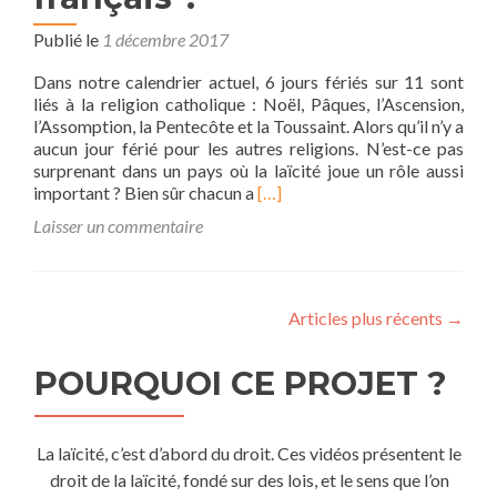
Publié le
1 décembre 2017
Dans notre calendrier actuel, 6 jours fériés sur 11 sont
liés à la religion catholique : Noël, Pâques, l’Ascension,
l’Assomption, la Pentecôte et la Toussaint. Alors qu’il n’y a
aucun jour férié pour les autres religions. N’est-ce pas
surprenant dans un pays où la laïcité joue un rôle aussi
En
important ? Bien sûr chacun a
[…]
savoir
Laisser un commentaire
plus
surQue
faire
pour
Articles plus récents
→
moderniser
le
calendrier
POURQUOI CE PROJET ?
français
?
La laïcité,
c’est d’abord du droit. Ces vidéos présentent le
droit de la laïcité,
fondé sur des lois,
et le sens que l’on