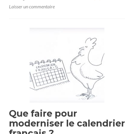
savoir
Laisser un commentaire
plus
surPeut-
on,
doit-
on
s’appeler
entre
compatriotes
“musulmans”,
“juifs”,
“catholiques”
?
Que faire pour
moderniser le calendrier
français ?