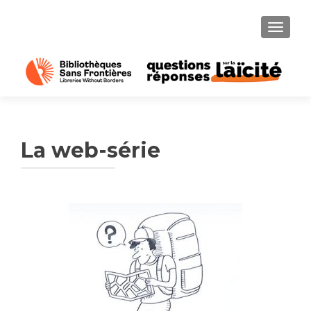
AFFICH
La web-série
Navigation
des
articles