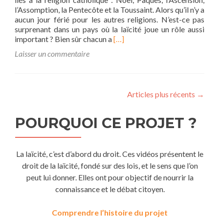
l’Assomption, la Pentecôte et la Toussaint. Alors qu’il n’y a
aucun jour férié pour les autres religions. N’est-ce pas
surprenant dans un pays où la laïcité joue un rôle aussi
En
important ? Bien sûr chacun a
[…]
savoir
Laisser un commentaire
plus
surQue
faire
pour
Articles plus récents
→
moderniser
le
calendrier
POURQUOI CE PROJET ?
français
?
La laïcité,
c’est d’abord du droit. Ces vidéos présentent le
droit de la laïcité,
fondé sur des lois,
et le sens que l’on
peut lui donner. Elles ont pour objectif de nourrir la
connaissance et le débat citoyen.
Comprendre l’histoire du projet