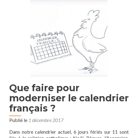
on
s’appeler
entre
compatriotes
“musulmans”,
“juifs”,
“catholiques”
?
Que faire pour
moderniser le calendrier
français ?
Publié le
1 décembre 2017
Dans notre calendrier actuel, 6 jours fériés sur 11 sont
liés à la religion catholique : Noël, Pâques, l’Ascension,