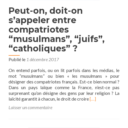
Peut-on, doit-on
s’appeler entre
compatriotes
“musulmans”, “juifs”,
“catholiques” ?
Publié le
1 décembre 2017
On entend parfois, ou on lit parfois dans les médias, le
mot “musulmans” ou bien « les musulmans » pour
désigner des compatriotes français. Est-ce bien normal ?
Dans un pays laïque comme la France, n’est-ce pas
surprenant qu’on désigne des gens par leur religion ? La
En
laïcité garantit à chacun, le droit de croire
[…]
savoir
Laisser un commentaire
plus
surPeut-
on,
doit-